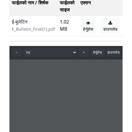
फाईलको नाम / शिर्षक
फाईलको
एक्सन
साइज
ई-बुलेटिन
1.02
MB
E_Bulletin_Final(1).pdf
हेर्नुहोस
डाउनलोड