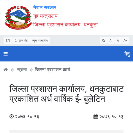
Accessibility
मुख्य
मुख्य
वेबसाइट
नेपाल सरकार
Mode
सामाग्री
नेभिगेसन
खोजमा
गृह मन्त्रालय
सुरु
पढ्नुहाेस्
पढ्नुहाेस्
जानुहोस्
जिल्ला प्रशासन कार्यालय, धनकुटा
गर्नुहोस्
EN
डार्क मोड
न्यून व्यान्डविथ
A-
A
A+
मेनु
सूचना
जिल्ला प्रशासन कार्य...
जिल्ला प्रशासन कार्यालय, धनकुटाबाट
प्रकाशित अर्ध वार्षिक ई- बुलेटिन
२०७६-१०-१३
२०७६-१०-१३