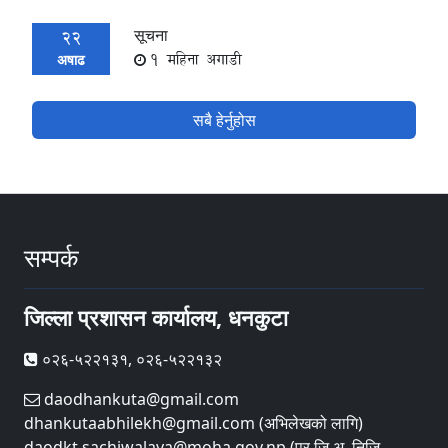
सूचना
22
1 महिना अगाडी
अषाढ
सबै हेर्नुहोस
सम्पर्क
जिल्ला प्रशासन कार्यालय, धनकुटा
०२६-५२२१३१, ०२६-५२२१३२
daodhankuta@gmail.com
dhankutaabhilekh@gmail.com (अभिलेखको लागि)
daodkt.sachiwalaya@moha.gov.np (प्र.जि.अ. निजि