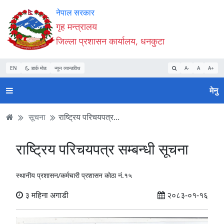
Accessibility
मुख्य
मुख्य
वेबसाइट
नेपाल सरकार
Mode
सामाग्री
नेभिगेसन
खोजमा
गृह मन्त्रालय
सुरु
पढ्नुहाेस्
पढ्नुहाेस्
जानुहोस्
जिल्ला प्रशासन कार्यालय, धनकुटा
गर्नुहोस्
EN
डार्क मोड
न्यून व्यान्डविथ
A-
A
A+
मेनु
सूचना
राष्ट्रिय परिचयपत्र...
राष्ट्रिय परिचयपत्र सम्बन्धी सूचना
स्थानीय प्रशासन/कर्मचारी प्रशासन काेठा नं.१५
३ महिना अगाडी
२०८३-०१-१६