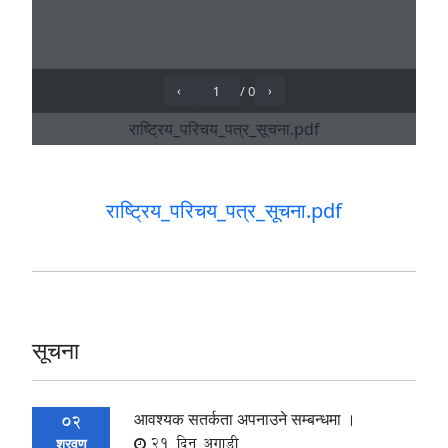
राष्ट्रिय_परिचय_पत्र_सूचना.pdf
सूचना
आवश्यक सतर्कता अपनाउने सम्बन्धमा ।
02
21 दिन अगाडी
श्रवण