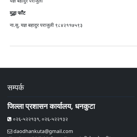
यज्ञ बहादुर पराजुली
मुद्धा फाँट
ना.सु. यज्ञ बहादुर पराजुली ९८४२११७५९३
सम्पर्क
जिल्ला प्रशासन कार्यालय, धनकुटा
०२६-५२२१३१, ०२६-५२२१३२
daodhankuta@gmail.com