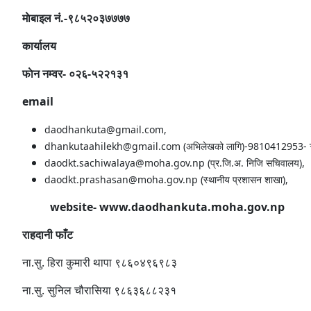
माेबाइल नं.-९८५२०३७७७७
कार्यालय
फाेन नम्वर- ०२६-५२२१३१
email
daodhankuta@gmail.com,
dhankutaahilekh@gmail.com (अभिलेखको लागि)-9810412953- ऋतु
daodkt.sachiwalaya@moha.gov.np (प्र.जि.अ. निजि सचिवालय),
daodkt.prashasan@moha.gov.np (स्थानीय प्रशासन शाखा),
website- www.daodhankuta.moha.gov.np
राहदानी फाँट
ना.सु. हिरा कुमारी थापा ९८६०४९६९८३
ना.सु. सुनिल चौरासिया ९८६३६८८२३१