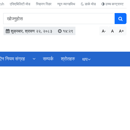
ish
एसिएबिलिटी मोड
स्क्रिन रिडर
न्यून व्यान्डविथ
डार्क मोड
उच्च कन्ट्रास्ट
वेबसाइटमा
सामग्री
खोज्नुहोस
शुक्रबार, श्रावण २२, २०८३
१४:२९
A-
A
A+
ऎन नियम संग्रह
सम्पर्क
श्रोतहरु
थप