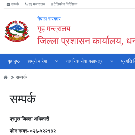
Accessibility
मुख्य
मुख्य
वेबसाइट
सम्पर्क
गृह मन्त्रालय
टेलिफोन निर्देशिका
Mode
सामाग्री
नेभिगेसन
खोजमा
सुरु
पढ्नुहाेस्
पढ्नुहाेस्
जानुहोस्
नेपाल सरकार
गर्नुहोस्
गृह मन्त्रालय
जिल्ला प्रशासन कार्यालय, ध
गृह पृष्ठ
हाम्रो बारेमा
नागरिक सेवा बडापत्र
प्रगति 
सम्पर्क
सम्पर्क
प्रमुख जिल्ला अधिकारी
फाेन नम्वर- ०२६-५२२१३२