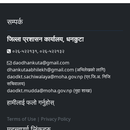
सम्पर्क
जिल्ला प्रशासन कार्यालय, धनकुटा
०२६-५२२१३१, ०२६-५२२१३२
daodhankuta@gmail.com
dhankutaabhilekh@gmail.com (अभिलेखको लागि)
daodkt.sachiwalaya@moha.gov.np (प्र.जि.अ. निजि
सचिवालय)
daodkt.mudda@moha.gov.np (मुद्दा शाखा)
हामीलाई फलो गर्नुहोस्
Terms of Use
|
Privacy Policy
महत्त्वपूर्ण लिंकहरु