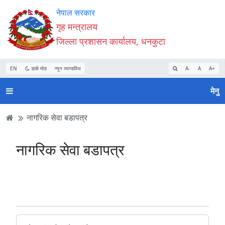
Accessibility
मुख्य
मुख्य
वेबसाइट
नेपाल सरकार
Mode
सामाग्री
नेभिगेसन
खोजमा
गृह मन्त्रालय
सुरु
पढ्नुहाेस्
पढ्नुहाेस्
जानुहोस्
जिल्ला प्रशासन कार्यालय, धनकुटा
गर्नुहोस्
EN
डार्क मोड
न्यून व्यान्डविथ
A-
A
A+
मेनु
नागरिक सेवा बडापत्र
नागरिक सेवा बडापत्र