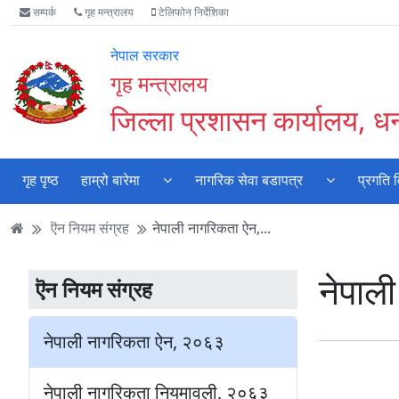
Accessibility
मुख्य
मुख्य
वेबसाइट
सम्पर्क
गृह मन्त्रालय
टेलिफोन निर्देशिका
Mode
सामाग्री
नेभिगेसन
खोजमा
सुरु
पढ्नुहाेस्
पढ्नुहाेस्
जानुहोस्
नेपाल सरकार
गर्नुहोस्
गृह मन्त्रालय
जिल्ला प्रशासन कार्यालय, ध
गृह पृष्ठ
हाम्रो बारेमा
नागरिक सेवा बडापत्र
प्रगति 
ऎन नियम संग्रह
नेपाली नागरिकता ऐन,...
नेपाल
ऎन नियम संग्रह
नेपाली नागरिकता ऐन, २०६३
नेपाली नागरिकता नियमावली, २०६३