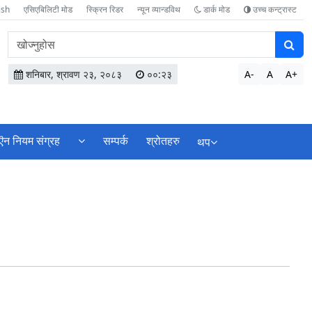
ish
एसिएबिलिटी मोड
स्क्रिन रिडर
न्यून व्यान्डविथ
डार्क मोड
उच्च कन्ट्रास्ट
वेबसाइटमा
सामग्री
खोज्नुहोस
शनिबार, श्रावण २३, २०८३
००:२३
A-
A
A+
ऎन नियम संग्रह
सम्पर्क
श्रोतहरु
थप