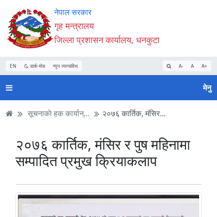
Accessibility
मुख्य
मुख्य
वेबसाइट
नेपाल सरकार
Mode
सामाग्री
नेभिगेसन
खोजमा
गृह मन्त्रालय
सुरु
पढ्नुहाेस्
पढ्नुहाेस्
जानुहोस्
जिल्ला प्रशासन कार्यालय, धनकुटा
गर्नुहोस्
EN
डार्क मोड
न्यून व्यान्डविथ
A-
A
A+
मेनु
सूचनाकाे हक कार्यान्...
२०७६ कार्तिक, मंसिर...
२०७६ कार्तिक, मंसिर र पुष महिनामा
सम्पादित प्रमुख क्रियाकलाप