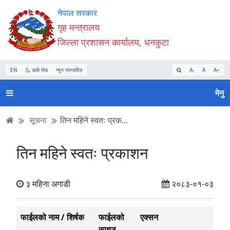
Accessibility
मुख्य
मुख्य
वेबसाइट
नेपाल सरकार
Mode
सामाग्री
नेभिगेसन
खोजमा
गृह मन्त्रालय
सुरु
पढ्नुहाेस्
पढ्नुहाेस्
जानुहोस्
जिल्ला प्रशासन कार्यालय, धनकुटा
गर्नुहोस्
EN
डार्क मोड
न्यून व्यान्डविथ
A-
A
A+
मेनु
सूचना
तिन महिने स्वतः प्रक...
तिन महिने स्वतः प्रकाशन
३ महिना अगाडी
२०८३-०१-०३
फाईलको नाम / शिर्षक
फाईलको
एक्सन
साइज