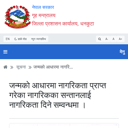
Accessibility
मुख्य
मुख्य
वेबसाइट
नेपाल सरकार
Mode
सामाग्री
नेभिगेसन
खोजमा
गृह मन्त्रालय
सुरु
पढ्नुहाेस्
पढ्नुहाेस्
जानुहोस्
जिल्ला प्रशासन कार्यालय, धनकुटा
गर्नुहोस्
EN
डार्क मोड
न्यून व्यान्डविथ
A-
A
A+
मेनु
सूचना
जन्मकाे आधारमा नागरि...
जन्मकाे आधारमा नागरिकता प्राप्त
गरेका नागरिकका सन्तानलाई
नागरिकता दिने सम्वन्धमा ।