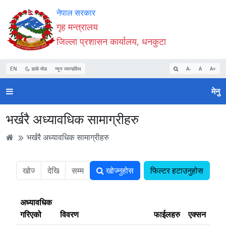
Accessibility
मुख्य
मुख्य
वेबसाइट
नेपाल सरकार
Mode
सामाग्री
नेभिगेसन
खोजमा
गृह मन्त्रालय
सुरु
पढ्नुहाेस्
पढ्नुहाेस्
जानुहोस्
जिल्ला प्रशासन कार्यालय, धनकुटा
गर्नुहोस्
EN
डार्क मोड
न्यून व्यान्डविथ
A-
A
A+
मेनु
भर्खरै अध्यावधिक सामाग्रीहरु
भर्खरै अध्यावधिक सामाग्रीहरु
खोज्नुहोस
फिल्टर हटाउनुहोस
अध्यावधिक
गरिएको
विवरण
फाईलहरु
एक्सन