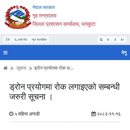
Accessibility
मुख्य
मुख्य
वेबसाइट
नेपाल सरकार
Mode
सामाग्री
नेभिगेसन
खोजमा
गृह मन्त्रालय
सुरु
पढ्नुहाेस्
पढ्नुहाेस्
जानुहोस्
जिल्ला प्रशासन कार्यालय, धनकुटा
गर्नुहोस्
EN
डार्क मोड
न्यून व्यान्डविथ
A-
A
A+
मेनु
सूचना
ड्रोन प्रयोगमा रोक ल...
ड्रोन प्रयोगमा रोक लगाइएको सम्बन्धी
जरुरी सूचना ।
५ महिना अगाडी
२०८२-११-१६