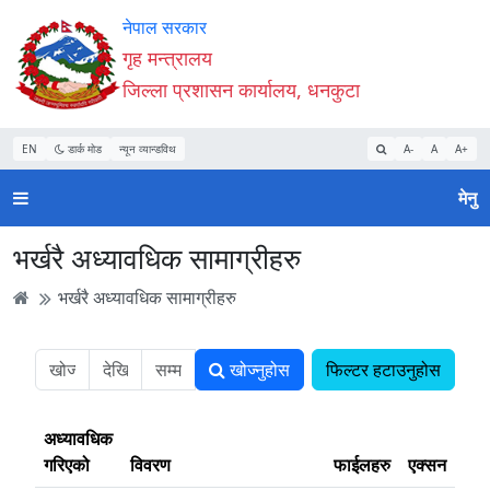
Accessibility
मुख्य
मुख्य
वेबसाइट
नेपाल सरकार
Mode
सामाग्री
नेभिगेसन
खोजमा
गृह मन्त्रालय
सुरु
पढ्नुहाेस्
पढ्नुहाेस्
जानुहोस्
जिल्ला प्रशासन कार्यालय, धनकुटा
गर्नुहोस्
EN
डार्क मोड
न्यून व्यान्डविथ
A-
A
A+
मेनु
भर्खरै अध्यावधिक सामाग्रीहरु
भर्खरै अध्यावधिक सामाग्रीहरु
खोज्नुहोस
फिल्टर हटाउनुहोस
अध्यावधिक
गरिएको
विवरण
फाईलहरु
एक्सन