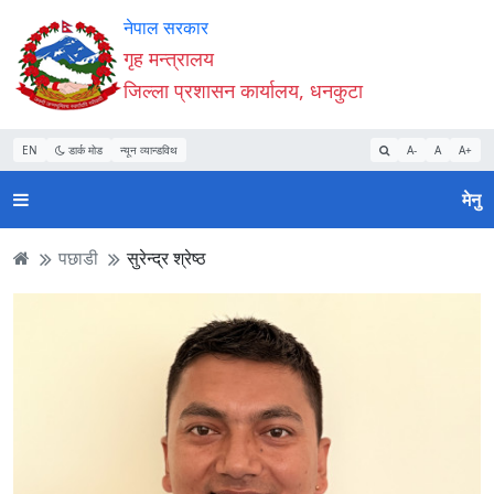
Accessibility
मुख्य
मुख्य
वेबसाइट
नेपाल सरकार
Mode
सामाग्री
नेभिगेसन
खोजमा
गृह मन्त्रालय
सुरु
पढ्नुहाेस्
पढ्नुहाेस्
जानुहोस्
जिल्ला प्रशासन कार्यालय, धनकुटा
गर्नुहोस्
EN
डार्क मोड
न्यून व्यान्डविथ
A-
A
A+
मेनु
पछाडी
सुरेन्द्र श्रेष्ठ