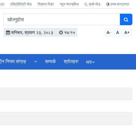
ish
एसिएबिलिटी मोड
स्क्रिन रिडर
न्यून व्यान्डविथ
डार्क मोड
उच्च कन्ट्रास्ट
वेबसाइटमा
सामग्री
खोज्नुहोस
शनिबार, श्रावण २३, २०८३
१७:१५
A-
A
A+
ऎन नियम संग्रह
सम्पर्क
श्रोतहरु
थप