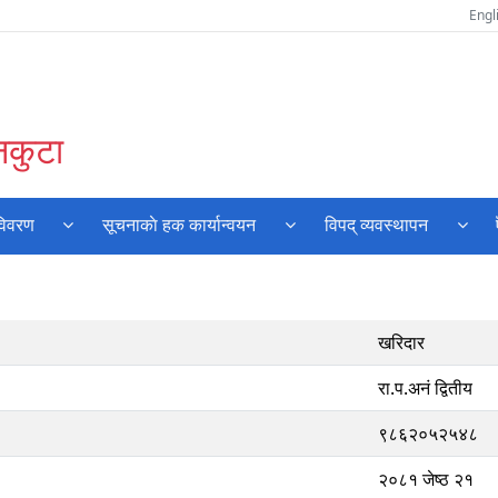
Engl
नकुटा
विवरण
सूचनाकाे हक कार्यान्वयन
विपद् व्यवस्थापन
खरिदार
रा.प.अनं द्वितीय
९८६२०५२५४८
२०८१ जेष्ठ २१