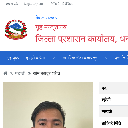
Accessibility
मुख्य
मुख्य
वेबसाइट
सम्पर्क
गृह मन्त्रालय
टेलिफोन निर्देशिका
Mode
सामाग्री
नेभिगेसन
खोजमा
सुरु
पढ्नुहाेस्
पढ्नुहाेस्
जानुहोस्
नेपाल सरकार
गर्नुहोस्
गृह मन्त्रालय
जिल्ला प्रशासन कार्यालय, ध
गृह पृष्ठ
हाम्रो बारेमा
नागरिक सेवा बडापत्र
प्रगति 
पछाडी
सोम बहादुर श्रेष्ठ
पद
श्रेणी
सम्पर्क
हाजिरि मिति