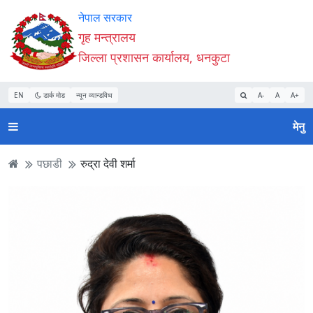
Accessibility
मुख्य
मुख्य
वेबसाइट
नेपाल सरकार
Mode
सामाग्री
नेभिगेसन
खोजमा
गृह मन्त्रालय
सुरु
पढ्नुहाेस्
पढ्नुहाेस्
जानुहोस्
जिल्ला प्रशासन कार्यालय, धनकुटा
गर्नुहोस्
EN
डार्क मोड
न्यून व्यान्डविथ
A-
A
A+
मेनु
पछाडी
रुद्रा देवी शर्मा